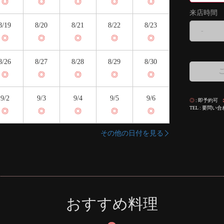
◎
◎
◎
◎
◎
来店時間
8/19
8/20
8/21
8/22
8/23
-
◎
◎
◎
◎
◎
8/26
8/27
8/28
8/29
8/30
◎
◎
◎
◎
◎
9/2
9/3
9/4
9/5
9/6
◎
即予約可
TEL
要問い合
◎
◎
◎
◎
◎
その他の日付を見る
おすすめ料理