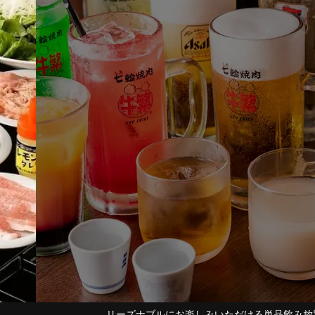
ただける単品飲み放題が大人
みんなが集ま