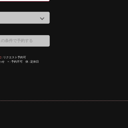
この条件で予約する
□
リクエスト予約可
わせ
×
予約不可
休
定休日