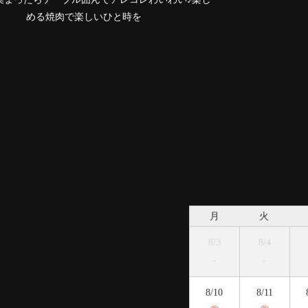
す。
月
火
8/3
8/4
-
-
8/10
8/11