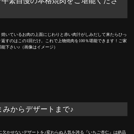
☆牛繁自慢の本格焼肉をご堪能くださ
。焼いているお肉の上面にじわりと赤い肉汁がしみだして来たらひっ
返すのはこの1回だけ。これで上物焼肉を100％堪能できます！ご家
能下さい♪（画像はイメージ）
まみからデザートまで♪
に欠かせないデザートを♪変わらぬ人気を誇る『いちご杏仁』は絶品