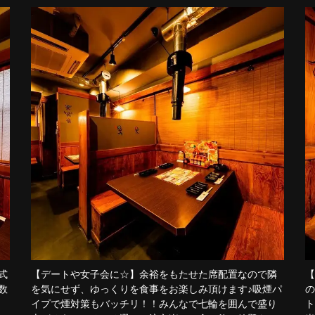
式
【デートや女子会に☆】余裕をもたせた席配置なので隣
【
数
を気にせず、ゆっくりを食事をお楽しみ頂けます♪吸煙パ
の
！
イプで煙対策もバッチリ！！みんなで七輪を囲んで盛り
ト