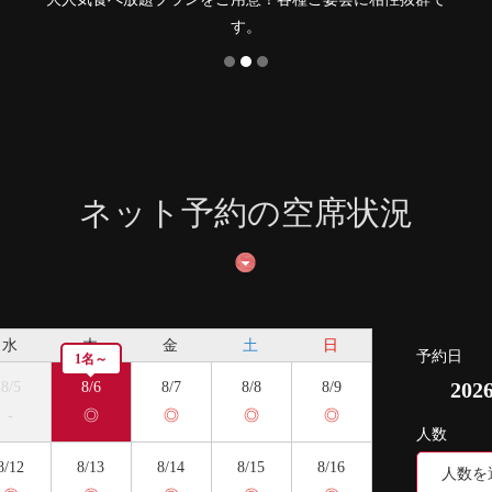
気
ネット予約の空席状況
水
木
金
土
日
予約日
1名～
20
8/5
8/6
8/7
8/8
8/9
-
◎
◎
◎
◎
人数
8/12
8/13
8/14
8/15
8/16
人数を